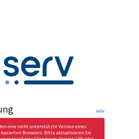
ung
Hilfe
den eine nicht unterstützte Version eines
asierten Browsers. Bitte aktualisieren Sie
rowser auf eine Chromium-Version 138 oder